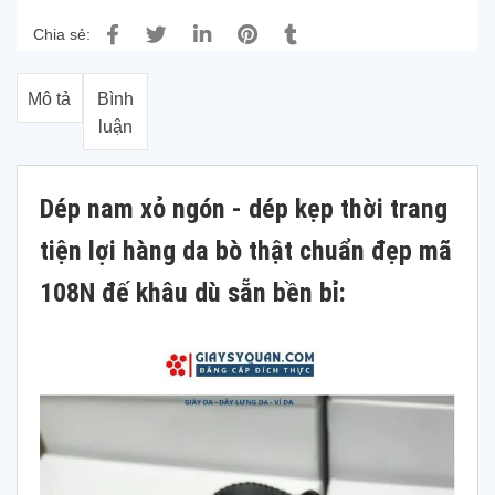
Chia sẻ:
Mô tả
Bình
luận
Dép nam xỏ ngón - dép kẹp thời trang
tiện lợi hàng da bò thật chuẩn đẹp mã
108N đế khâu dù sẵn bền bỉ: