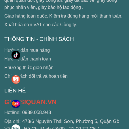
quan quân đội, giày công an, giày da bảo vệ, giày đồng
phục nhân viên, giày bảo hộ lao động .
Giao hàng toàn quốc. Kiểm tra đúng hàng mới thanh toán.
Xuất hóa đơn VAT cho các Công ty.
THÔNG TIN - CHÍNH SÁCH
Hướng dẫn mua hàng
Hướng dẫn thanh toán
Phương thức giao nhận
Chính sách đổi trả và hoàn tiền
LIÊN HỆ
GIAYSIQUAN.VN
Hotline: 0989.058.948
Địa chỉ: 478/6 Nguyễn Thái Sơn, Phường 5, Quận Gò
Vấp, TP. Hồ Chí Minh ( 8:00 - 21:00 T2-CN )