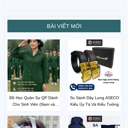
BÀI VIẾT MỚI
Đồ Học Quân Sự QP Dành
So Sánh Dây Lưng ASECO
Cho Sinh Viên (Nam và
Kiểu Úy Tá Và Kiểu Tướng
Nữ)– Chuẩn Bị Đầy Đủ Để
Bắt Đầu Môn Học Thuận Lợi