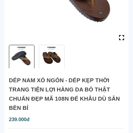
DÉP NAM XỎ NGÓN - DÉP KẸP THỜI
TRANG TIỆN LỢI HÀNG DA BÒ THẬT
CHUẨN ĐẸP MÃ 108N ĐẾ KHÂU DÙ SẴN
BỀN BỈ
239.000đ