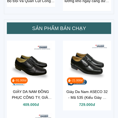
Bộ Đội Và Quần Cụt Công ty
lương khô ngày càng được
26 Là Lựa Chọn Số 1
ưa chuộng? Mua Lương Khô
Ở Đâu?
SẢN PHẨM BÁN CHẠY
-91.000đ
-21.000đ
GIÀY DA NAM ĐỒNG
Giày Da Nam ASECO 32
PHỤC CÔNG TY, GIÀY
- Mã 535 (Kiểu Giày Sĩ
TÂY CHO NHÂN VIÊN
Quan Cấp Tướng đế
409.000đ
729.000đ
BẢO VỆ VỆ SĨ MÃ 302
vàng )