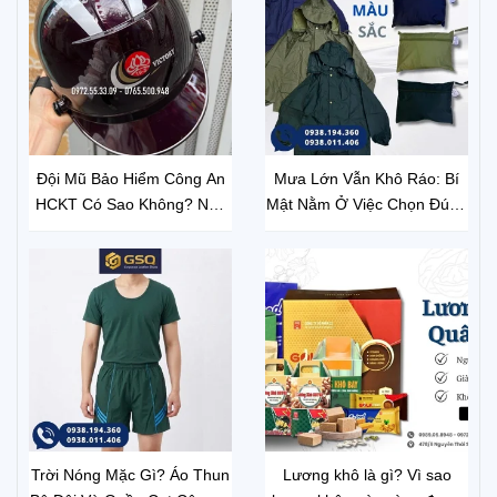
Đội Mũ Bảo Hiểm Công An
Mưa Lớn Vẫn Khô Ráo: Bí
HCKT Có Sao Không? Nên
Mật Nằm Ở Việc Chọn Đúng
Mua Ở Đâu Để Nhận Hàng
Áo Mưa
Chính Hãng?
Trời Nóng Mặc Gì? Áo Thun
Lương khô là gì? Vì sao