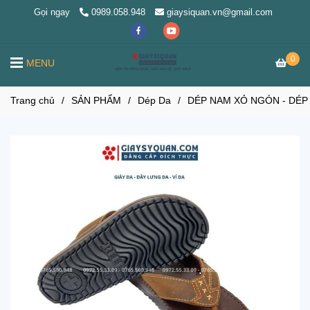
Gọi ngay
0989.058.948
giaysiquan.vn@gmail.com
0
MENU
Trang chủ
/
SẢN PHẨM
/
Dép Da
/
DÉP NAM XỎ NGÓN - DÉP 