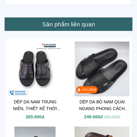
Sản phẩm liên quan
-101.000đ
DÉP DA NAM TRUNG
DÉP DA BÒ NAM QUAI
NIÊN, THIẾT KẾ THỜI
NGANG PHONG CÁCH
TRANG ĐẸP MẮT, ĐẾ CAO
TRẺ TRUNG MÃ 102
265.000đ
249.000đ
350.000đ
SU CHẮC CHẮN, HỖ TRỢ
CHỐNG TRƯỢT HIỆU QUẢ