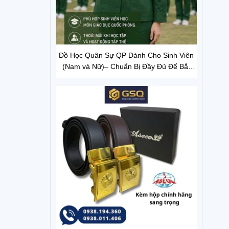
Đồ Học Quân Sự QP Dành Cho Sinh Viên
(Nam và Nữ)– Chuẩn Bị Đầy Đủ Để Bắt
Đầu Môn Học Thuận Lợi