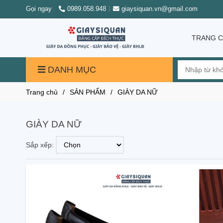
Gọi ngay
0989.058.948
giaysiquan.vn@gmail.com
TRANG 
DANH MỤC
Trang chủ
/
SẢN PHẨM
/
GIÀY DA NỮ
GIÀY DA NỮ
Sắp xếp: