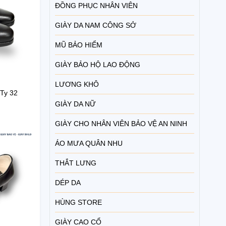
ĐỒNG PHỤC NHÂN VIÊN
GIÀY DA NAM CÔNG SỞ
MŨ BẢO HIỂM
GIÀY BẢO HỘ LAO ĐỘNG
LƯƠNG KHÔ
Ty 32
GIÀY DA NỮ
GIÀY CHO NHÂN VIÊN BẢO VỆ AN NINH
ÁO MƯA QUÂN NHU
THẮT LƯNG
DÉP DA
HÙNG STORE
GIÀY CAO CỔ