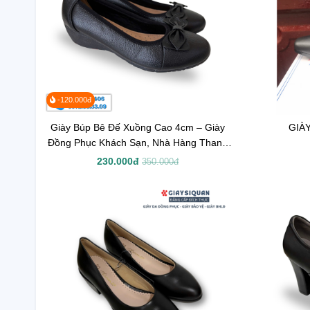
-120.000đ
Giày Búp Bê Đế Xuồng Cao 4cm – Giày
GIÀ
Đồng Phục Khách Sạn, Nhà Hàng Thanh
Lịch, Êm Chân
230.000đ
350.000đ