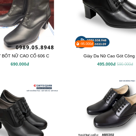
-95.000đ
Y BỐT NỮ CAO CỔ 606 C
Giày Da Nữ Cao Gót Công 
690.000đ
495.000đ
590.000đ