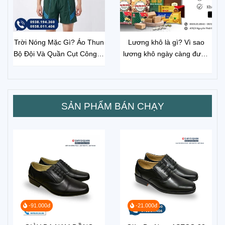
Trời Nóng Mặc Gì? Áo Thun
Lương khô là gì? Vì sao
Bộ Đội Và Quần Cụt Công ty
lương khô ngày càng được
26 Là Lựa Chọn Số 1
ưa chuộng? Mua Lương Khô
Ở Đâu?
SẢN PHẨM BÁN CHẠY
-91.000đ
-21.000đ