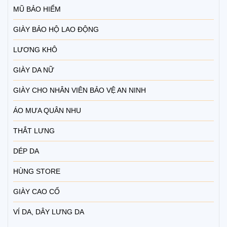
MŨ BẢO HIỂM
GIÀY BẢO HỘ LAO ĐỘNG
LƯƠNG KHÔ
GIÀY DA NỮ
GIÀY CHO NHÂN VIÊN BẢO VỆ AN NINH
ÁO MƯA QUÂN NHU
THẮT LƯNG
DÉP DA
HÙNG STORE
GIÀY CAO CỔ
VÍ DA, DÂY LƯNG DA