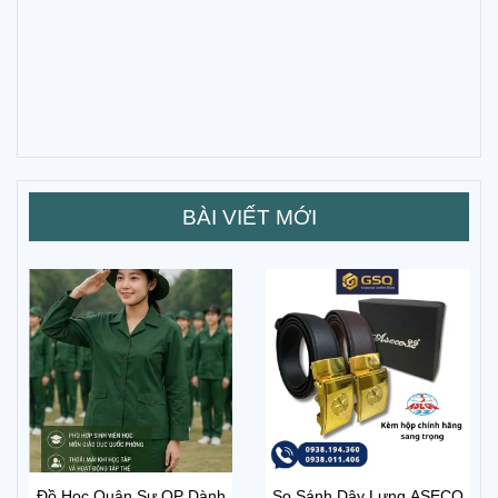
BÀI VIẾT MỚI
Đồ Học Quân Sự QP Dành
So Sánh Dây Lưng ASECO