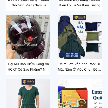
Cho Sinh Viên (Nam và
Kiểu Úy Tá Và Kiểu Tướng
Nữ)– Chuẩn Bị Đầy Đủ Để
Bắt Đầu Môn Học Thuận Lợi
Đội Mũ Bảo Hiểm Công An
Mưa Lớn Vẫn Khô Ráo: Bí
HCKT Có Sao Không? Nên
Mật Nằm Ở Việc Chọn Đúng
Mua Ở Đâu Để Nhận Hàng
Áo Mưa
Chính Hãng?