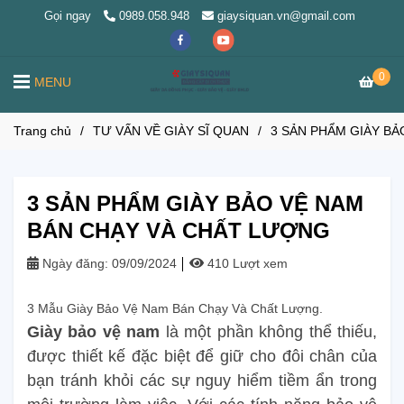
Gọi ngay
0989.058.948
giaysiquan.vn@gmail.com
0
MENU
Trang chủ
/
TƯ VẤN VỀ GIÀY SĨ QUAN
/
3 SẢN PHẨM GIÀY B
3 SẢN PHẨM GIÀY BẢO VỆ NAM
BÁN CHẠY VÀ CHẤT LƯỢNG
Ngày đăng:
09/09/2024
410 Lượt xem
3 Mẫu Giày Bảo Vệ Nam Bán Chạy Và Chất Lượng.
Giày bảo vệ nam
là một phần không thể thiếu,
được thiết kế đặc biệt để giữ cho đôi chân của
bạn tránh khỏi các sự nguy hiểm tiềm ẩn trong