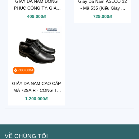
GIÀY DA NAM ĐỒNG
Giày Da Nam ASECO 32
PHỤC CÔNG TY, GIÀY
- Mã 535 (Kiểu Giày Sĩ
TÂY CHO NHÂN VIÊN
Quan Cấp Tướng đế
409.000đ
729.000đ
BẢO VỆ VỆ SĨ MÃ 302
vàng )
-300.000đ
GIÀY DA NAM CAO CẤP
MÃ 729AIR - CÔNG TY
CỔ PHẦN 32
1.200.000đ
VỀ CHÚNG TÔI